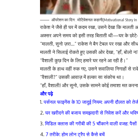
ऑपरेशन का दिन : मोटिवेशनल कहानी(Motivational Story In
राकेश ने जैसे ही घर में कदम रखा, उसने देखा कि मालती अप
अक्सर अपने समय को इसी तरह बिताती थी—घर के छोटे-मोटे
“मालती, सुनो ज़रा…” राकेश ने बैग टेबल पर रखा और 
मालती ने सिलाई रोकते हुए उसकी ओर देखा, “हाँ, बोलो न!
“वैशाली कुछ दिन के लिए हमारे घर रहने आ रही है।”
मालती के हाथ वहीं रुक गए, उसने सवालिया निगाहों से र
“वैशाली?” उसकी आवाज़ में हल्का सा संकोच था।
“हाँ, वैशाली! और सुनो, उसके सामने कोई तमाशा मत करन
और पढ़े
पर्सनल फाइनेंस के 10 जादुई नियम: अपनी दौलत को तेजी
घर खरीदने की बजाय समझदारी से निवेश करें और भविष्य
मिडिल क्लास की गरीबी की 5 चौंकाने वाली वजह: पैस
7 तरीके: होम लोन ट्रैप से कैसे बचें