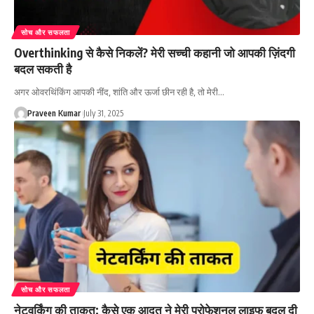
सोच और सफलता
Overthinking से कैसे निकलें? मेरी सच्ची कहानी जो आपकी ज़िंदगी
बदल सकती है
अगर ओवरथिंकिंग आपकी नींद, शांति और ऊर्जा छीन रही है, तो मेरी…
Praveen Kumar
July 31, 2025
सोच और सफलता
नेटवर्किंग की ताकत: कैसे एक आदत ने मेरी प्रोफेशनल लाइफ बदल दी