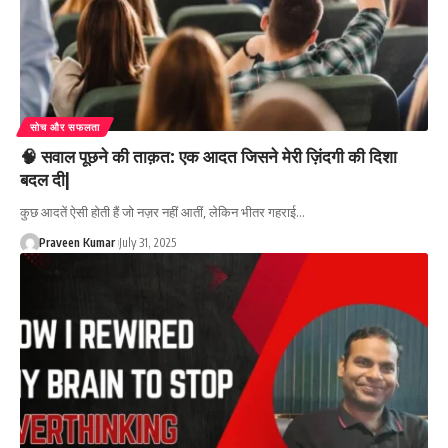
सोच और सफलता
🧠 सवाल पूछने की ताक़त: एक आदत जिसने मेरी ज़िंदगी की दिशा
बदल दी|
कुछ आदतें ऐसी होती हैं जो नज़र नहीं आतीं, लेकिन भीतर गहराई…
Praveen Kumar
July 31, 2025