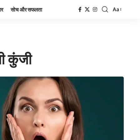
ार
सोच और सफलता
Aa
Font
Resizer
 कुंजी