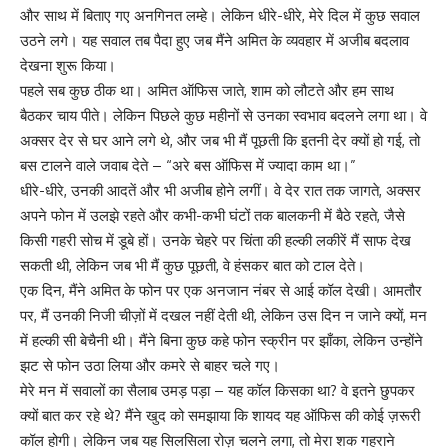
और साथ में बिताए गए अनगिनत लम्हे। लेकिन धीरे-धीरे, मेरे दिल में कुछ सवाल
उठने लगे। यह सवाल तब पैदा हुए जब मैंने अमित के व्यवहार में अजीब बदलाव
देखना शुरू किया।
पहले सब कुछ ठीक था। अमित ऑफिस जाते, शाम को लौटते और हम साथ
बैठकर चाय पीते। लेकिन पिछले कुछ महीनों से उनका स्वभाव बदलने लगा था। वे
अक्सर देर से घर आने लगे थे, और जब भी मैं पूछती कि इतनी देर क्यों हो गई, तो
बस टालने वाले जवाब देते – “अरे बस ऑफिस में ज्यादा काम था।”
धीरे-धीरे, उनकी आदतें और भी अजीब होने लगीं। वे देर रात तक जागते, अक्सर
अपने फोन में उलझे रहते और कभी-कभी घंटों तक बालकनी में बैठे रहते, जैसे
किसी गहरी सोच में डूबे हों। उनके चेहरे पर चिंता की हल्की लकीरें मैं साफ देख
सकती थी, लेकिन जब भी मैं कुछ पूछती, वे हंसकर बात को टाल देते।
एक दिन, मैंने अमित के फोन पर एक अनजान नंबर से आई कॉल देखी। आमतौर
पर, मैं उनकी निजी चीज़ों में दखल नहीं देती थी, लेकिन उस दिन न जाने क्यों, मन
में हल्की सी बेचैनी थी। मैंने बिना कुछ कहे फोन स्क्रीन पर झाँका, लेकिन उन्होंने
झट से फोन उठा लिया और कमरे से बाहर चले गए।
मेरे मन में सवालों का सैलाब उमड़ पड़ा – यह कॉल किसका था? वे इतने छुपकर
क्यों बात कर रहे थे? मैंने खुद को समझाया कि शायद यह ऑफिस की कोई ज़रूरी
कॉल होगी। लेकिन जब यह सिलसिला रोज़ चलने लगा, तो मेरा शक गहराने