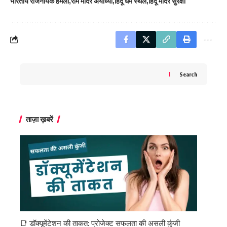
भारतीय राजनयिक हमला
राम मंदिर अयोध्या
हिंदू धर्म स्थल
हिंदू मंदिर सुरक्षा
Search
ताज़ा ख़बरें
📑 डॉक्यूमेंटेशन की ताकत: प्रोजेक्ट सफलता की असली कुंजी