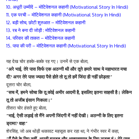
10. अधूरी उम्मीदें – मोटिवेशनल कहानी (Motivational Story In Hindi)
11. एक परची – मोटिवेशनल कहानी (Motivational Story In Hindi)
12. बड़ी सोच, छोटी शुरुआत – मोटिवेशनल कहानी
13. रब ने बना दी जोड़ी : मोटिवेशनल कहानी
14. परिवार की ताकत – मोटिवेशनल कहानी
15. पापा की परी – मोटिवेशनल कहानी (Motivational Story In Hindi)
यह देख चोर हक्के-बक्के रह गए। उनमें से एक बोला,
“अरे भाई, तेरे पास सिर्फ एक अठन्नी थी और तूने हमारे साथ ये महाभारत मचा
दी? अगर तेरे पास ज्यादा पैसे होते तो तू तो हमें जिंदा ही नहीं छोड़ता!”
दूसरा चोर बोला,
“सच में, हमने सोचा कि तू कोई अमीर आदमी है, इसलिए इतना साहसी है। लेकिन
तू तो अजीब इंसान निकला।”
तीसरा चोर हंसते हुए बोला,
“भाई, ऐसी लड़ाई तो मैंने अपनी जिंदगी में नहीं देखी। अठन्नी के लिए इतना
ड्रामा? वाह!”
शेरसिंह, जो अब थोड़ी थकावट महसूस कर रहा था, ने गंभीर स्वर में कहा,
“मैं पैसे के लिए नहीं, अपनी इज्जत और आत्मसम्मान के लिए लड़ता हूं। मेरे पास