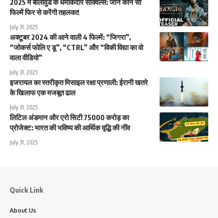
2025 में बॉलीवुड के धमाकेदार सीक्वल्स: जानें कौन सी
फिल्में फिर से करेंगी तहलका!
July 31, 2025
अक्टूबर 2024 की आने वाली 4 फिल्में: “जिगरा”,
“जोकर्स फोलि ए डू”, “CTRL” और “विकी विद्या का वो
वाला वीडियो”
July 31, 2025
इजरायल का स्तरीकृत मिसाइल रक्षा प्रणाली: ईरानी खतरे
के खिलाफ एक मजबूत ढाल
July 31, 2025
लिटिल अंडमान और एरो सिटी 75000 करोड़ का
प्रोजेक्ट: भारत की भविष्य की आर्थिक वृद्धि की नींव
July 31, 2025
Quick Link
About Us