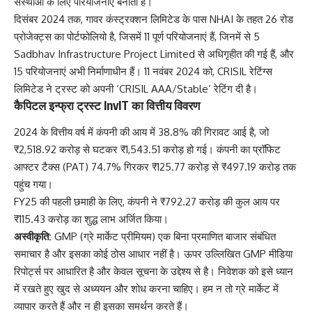
संस्थाओं के लिए परियोजनाएं बनाता है।
दिसंबर 2024 तक, गावर कंस्ट्रक्शन लिमिटेड के पास NHAI के तहत 26 रोड
प्रोजेक्ट्स का पोर्टफोलियो है, जिसमें 11 पूर्ण परियोजनाएं हैं, जिनमें से 5
Sadbhav Infrastructure Project Limited से अधिगृहीत की गई हैं, और
15 परियोजनाएं अभी निर्माणाधीन हैं। 11 नवंबर 2024 को, CRISIL रेटिंग्स
लिमिटेड ने ट्रस्ट को अपनी ‘CRISIL AAA/Stable’ रेटिंग दी है।
कैपिटल इन्फ्रा ट्रस्ट InvIT का वित्तीय विवरण
2024 के वित्तीय वर्ष में कंपनी की आय में 38.8% की गिरावट आई है, जो
₹2,518.92 करोड़ से घटकर ₹1,543.51 करोड़ हो गई। कंपनी का प्रॉफिट
आफ्टर टैक्स (PAT) 74.7% गिरकर ₹125.77 करोड़ से ₹497.19 करोड़ तक
पहुंच गया।
FY25 की पहली छमाही के लिए, कंपनी ने ₹792.27 करोड़ की कुल आय पर
₹115.43 करोड़ का शुद्ध लाभ अर्जित किया।
अस्वीकृति:
GMP (ग्रे मार्केट प्रीमियम) एक बिना प्रमाणित बाजार संबंधित
समाचार है और इसका कोई ठोस आधार नहीं है। ऊपर उल्लिखित GMP मीडिया
रिपोर्ट्स पर आधारित है और केवल सूचना के उद्देश्य से है। निवेशक को इसे ध्यान
में रखते हुए खुद से अध्ययन और शोध करना चाहिए। हम न तो ग्रे मार्केट में
व्यापार करते हैं और न ही इसका समर्थन करते हैं।