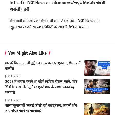
In Hindi) - BKR News
on
पार्क का बवाल: औरत, आशिक और पति की
अनोखी कहानी
मेरी शादी की ठंडी रात : मेरी शादी की मजेदार यादें - BKR News
on
सुहागरात पर उठे सवाल: वर्जिनिटी की आड़ में रिश्ते का अपमान
You Might Also Like
मारको फिल्म: उन्नी मुकुंदन का जबरदस्त एक्शन, थिएटर में
सस्पेंस
July 31, 2025
2025 में धमाल मचाने आ रहे हैं ऋतिक रोशन! जानें, ‘वॉर
2’ में कियारा और जूनियर एनटीआर के साथ उनका बड़ा
धमाका!
July 31, 2025
अक्षय कुमार की ‘स्काई फोर्स’ मूवी का ट्रेलर, कहानी और
डायलॉग्स: जानें हर जानकारी