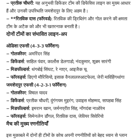
– प्रतीक चौधरी:
यह अनुभवी डिफेंडर टीम की डिफेंसिव लाइन का मुख्य आधार
हैं और उनकी उपस्थिति जमशेदपुर के लिए अहम है।
– **रितविक दास (फॉरवर्ड)
: रितविक की ड्रिब्लिंग और गोल करने की क्षमता
टीम के अटैक को और भी खतरनाक बनाती है।
दोनों टीमों का संभावित लाइन-अप
ओडिशा एफसी (4-3-3 फॉर्मेशन)
– गोलकीपर:
अमरिंदर सिंह
– डिफेंडर्स:
साहिल पंवार, कार्लोस डेलगाडो, नंदकुमार, शूबम सारंगी
– मिडफील्डर्स:
थंगबोई सिंघट, रे नाएर, आइजैक चू
– फॉरवर्ड्स
: डिएगो मौरिसियो, इसाक वैनलालरुआटफेला, जेरी माविहिंगथांगा
जमशेदपुर एफसी (4-2-3-1 फॉर्मेशन)
– गोलकीपर:
विषाल यादव
– डिफेंडर्स:
प्रतीक चौधरी, वुंगंगयम मुइरंग, उवाइस मोहम्मद, सापहबा सिंह
– मिडफील्डर्स:
इमरान खान, जर्मनप्रीत सिंह, नोंगदंबा नाओरेम
– फॉरवर्ड्स:
सिमेनलेन डौंगल, रितविक दास, जेवियर सिवेरियो
मैच की मुख्य रणनीतियाँ
इस मुकाबले में दोनों ही टीमों के कोच अपनी रणनीतियों को बेहद ध्यान से प्लान