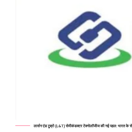
लार्सन एंड टुब्रो (L&T) सेमीकंडक्टर टेक्नोलॉजीज की नई पहल: भारत के से