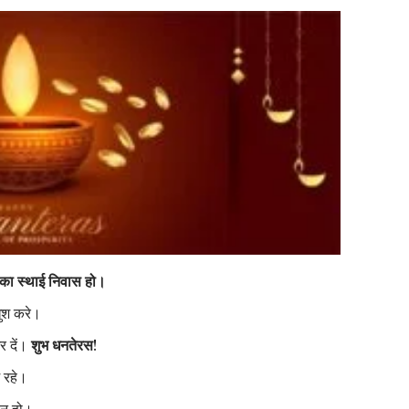
ि का स्थाई निवास हो।
ुश करे।
र दें।
शुभ धनतेरस!
म रहे।
 न हो।