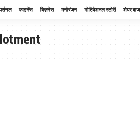
पर्सनल
फाइनेंस
बिज़नेस
मनोरंजन
मोटिवेशनल स्टोरी
शेयर बाज
llotment