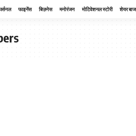
पर्सनल
फाइनेंस
बिज़नेस
मनोरंजन
मोटिवेशनल स्टोरी
शेयर बाज
bers