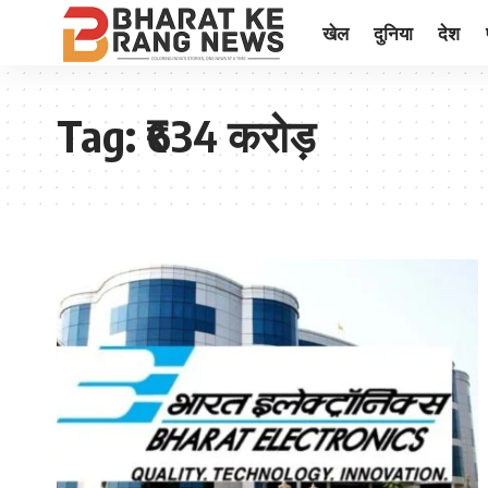
खेल
दुनिया
देश
Tag:
₹634 करोड़