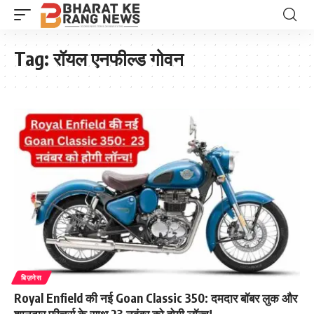
Tag:
रॉयल एनफील्ड गोवन
बिज़नेस
Royal Enfield की नई Goan Classic 350: दमदार बॉबर लुक और
शानदार फीचर्स के साथ 23 नवंबर को होगी लॉन्च!