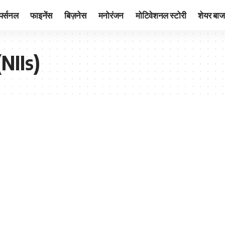
पर्सनल
फाइनेंस
बिज़नेस
मनोरंजन
मोटिवेशनल स्टोरी
शेयर बाज
(NIIs)